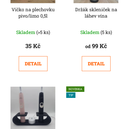
Víčko na plechovku
Držák skleniček na
pivo/limo 0,5l
láhev vína
Průměrné
Skladem
(>5 ks)
Skladem
(5 ks)
hodnocení
produktu
35 Kč
99 Kč
od
je
4,8
DETAIL
DETAIL
z
5
hvězdiček.
NOVINKA
TIP