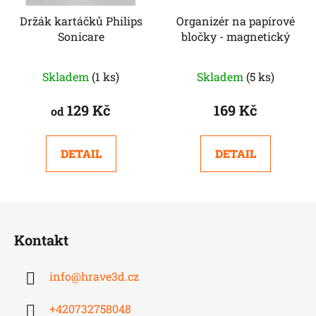
Držák kartáčků Philips
Organizér na papírové
Sonicare
bločky - magnetický
Průměrné
Skladem
(1 ks)
Skladem
(5 ks)
hodnocení
produktu
129 Kč
169 Kč
od
je
5,0
DETAIL
DETAIL
z
5
hvězdiček.
Z
á
Kontakt
p
a
info
@
hrave3d.cz
t
í
+420732758048