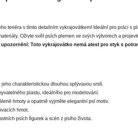
ého teriéra s tímto detailním vykrajovátkem! Ideální pro práci s
materiály. Oživte svět psích plemen ve svých výtvorech a projevt
 upozornění: Toto vykrajovátko nemá atest pro styk s potra
s jeho charakteristickou dlouhou splývavou srstí.
vatelného plastu, ideálního pro modelování.
lené hmoty a opatrně vyjměte elegantní psí motiv.
ovacích hmot.
astních psích figurek a scén z psího života.