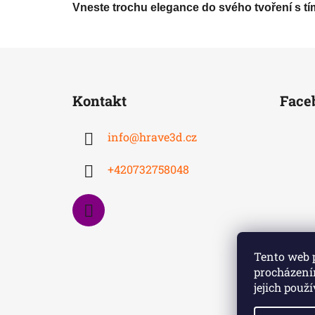
Vneste trochu elegance do svého tvoření s tí
Z
á
Kontakt
Face
p
a
info
@
hrave3d.cz
t
í
+420732758048
Tento web 
procházení
jejich použ