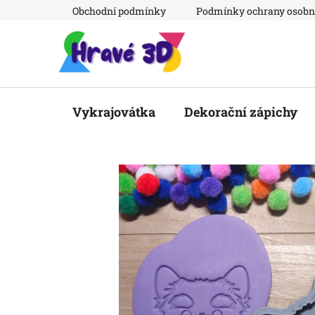
Přejít
Obchodní podmínky
Podmínky ochrany osobn
na
obsah
Vykrajovátka
Dekorační zápichy