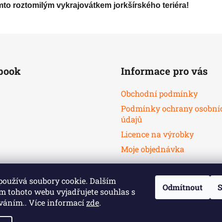
mto roztomilým vykrajovátkem jorkšírského teriéra!
book
Informace pro vás
Obchodní podmínky
Podmínky ochrany osobní
údajů
Licence na výrobky
Moje objednávka
používá soubory cookie. Dalším
Odmítnout
S
m tohoto webu vyjadřujete souhlas s
íváním.. Více informací
zde
.