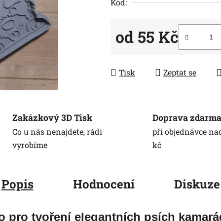
5
Kód:
hvězdiček.
od
55 Kč
Měrná cena:
Tisk
Zeptat se
Zakázkový 3D Tisk
Doprava zdarm
Co u nás nenajdete, rádi
při objednávce na
vyrobíme
kč
Popis
Hodnocení
Diskuze
ko pro tvoření elegantních psích kamará