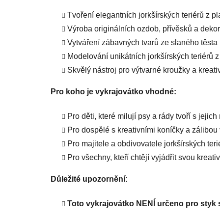
Tvoření elegantních jorkšírských teriérů z p
Výroba originálních ozdob, přívěsků a dekor
Vytváření zábavných tvarů ze slaného těsta 
Modelování unikátních jorkšírských teriérů z
Skvělý nástroj pro výtvarné kroužky a kreat
Pro koho je vykrajovátko vhodné:
Pro děti, které milují psy a rády tvoří s jejich
Pro dospělé s kreativními koníčky a zálibou
Pro majitele a obdivovatele jorkšírských teri
Pro všechny, kteří chtějí vyjádřit svou kreat
Důležité upozornění:
Toto vykrajovátko NENÍ určeno pro styk s