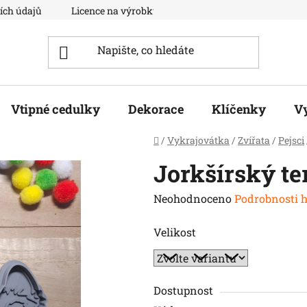
ích údajů
Licence na výrobky
Moje objednávka
Vtipné cedulky
Dekorace
Klíčenky
V
Domů
/
Vykrajovátka
/
Zvířata
/
Pejsci
Jorkšírský te
Průměrné
Neohodnoceno
Podrobnosti 
hodnocení
Velikost
produktu
je
0,0
z
Dostupnost