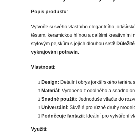
Popis produktu:
Vytvořte si svého vlastního elegantního jorkšírsk
těstem, keramickou hlínou a dalšími kreativními 
stylovým pejskům s jejich dlouhou srstí!
Důležité
vykrajování potravin.
Vlastnosti:
Design:
Detailní obrys jorkšírského teriéra 
Materiál:
Vyrobeno z odolného a snadno omy
Snadné použití:
Jednoduše vtlačte do rozvá
Univerzální:
Skvělé pro různé druhy model
Podněcuje fantazii:
Ideální pro vytváření vl
Využití: