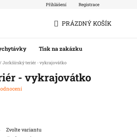
Přihlášení
Registrace
PRÁZDNÝ KOŠÍK
NÁKUPNÍ
KOŠÍK
ychytávky
Tisk na zakázku
/
Jorkšírský teriér - vykrajovátko
riér - vykrajovátko
hodnocení
Zvolte variantu