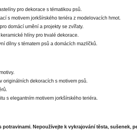
lastelíny pro dekorace s tématikou psů.
ací s motivem jorkšírského teriéra z modelovacích hmot.
pro domácí umění a projekty se zvířaty.
 keramické hlíny pro trvalé dekorace.
ivní dílny s tématem psů a domácích mazlíčků.
 motivy.
 v originálních dekoracích s motivem psů.
érů.
ivitu s elegantním motivem jorkšírského teriéra.
 potravinami. Nepoužívejte k vykrajování těsta, sušenek, pe