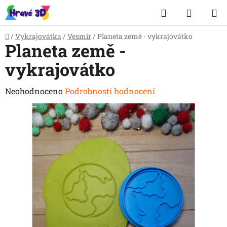
Přejít
Hledat
NÁKUP
na
obsah
KOŠÍK
Domů
/
Vykrajovátka
/
Vesmír
/
Planeta země - vykrajovátko
Planeta země -
vykrajovátko
Průměrné
Neohodnoceno
Podrobnosti hodnocení
hodnocení
produktu
je
0,0
z
5
hvězdiček.