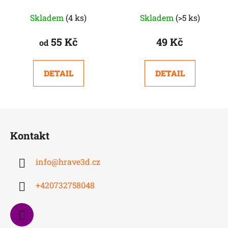
Skladem
(4 ks)
Skladem
(>5 ks)
55 Kč
49 Kč
od
DETAIL
DETAIL
Z
á
Kontakt
p
a
info
@
hrave3d.cz
t
í
+420732758048