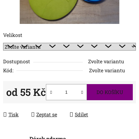
Velikost
Dostupnost
Zvolte variantu
Kód:
Zvolte variantu
od
55 Kč
DO KOŠÍKU
Měrná cena:
Tisk
Zeptat se
Sdílet
Dárek zdarma