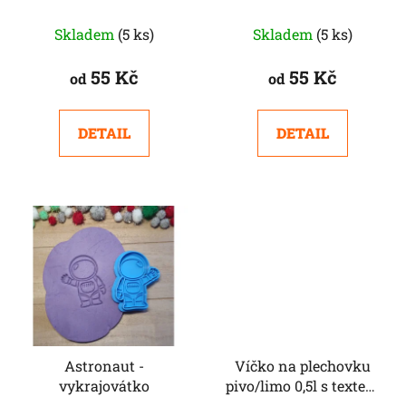
Skladem
(5 ks)
Skladem
(5 ks)
55 Kč
55 Kč
od
od
DETAIL
DETAIL
Astronaut -
Víčko na plechovku
vykrajovátko
pivo/limo 0,5l s textem
na přání