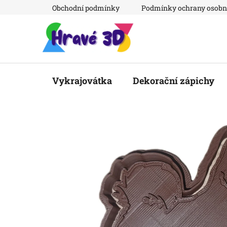
Přejít
Obchodní podmínky
Podmínky ochrany osobn
na
obsah
Vykrajovátka
Dekorační zápichy