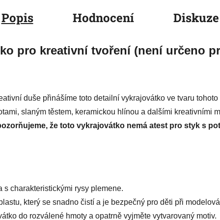
Popis
Hodnocení
Diskuze
o pro kreativní tvoření (není určeno pr
tivní duše přinášíme toto detailní vykrajovátko ve tvaru tohoto
otami, slaným těstem, keramickou hlínou a dalšími kreativními m
ozorňujeme, že toto vykrajovátko nemá atest pro styk s po
 s charakteristickými rysy plemene.
astu, který se snadno čistí a je bezpečný pro děti při modelová
átko do rozválené hmoty a opatrně vyjměte vytvarovaný motiv.