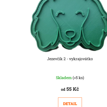
Jezevčík 2 - vykrajovátko
Skladem
(>5 ks)
55 Kč
od
DETAIL