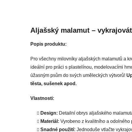
Aljašský malamut – vykrajovátk
Popis produktu:
Pro všechny milovníky aljašských malamutů a krea
ideální pro práci s plastelínou, modelovacími hm
úžasným psům do svých uměleckých výtvorů!
Up
těsta, sušenek apod.
Vlastnosti:
Design:
Detailní obrys aljašského malamuta
Materiál:
Vyrobeno z kvalitního a odolného pl
Snadné použití:
Jednoduše vtlačte vykrajov