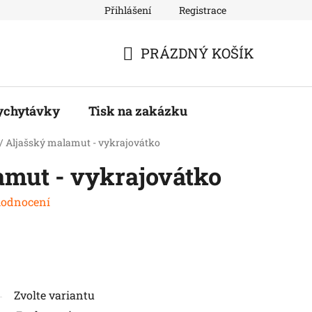
Přihlášení
Registrace
PRÁZDNÝ KOŠÍK
NÁKUPNÍ
KOŠÍK
ychytávky
Tisk na zakázku
/
Aljašský malamut - vykrajovátko
amut - vykrajovátko
hodnocení
Zvolte variantu