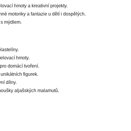
ovací hmoty a kreativní projekty.
mné motoriky a fantazie u dětí i dospělých.
 s mýdlem.
astelíny.
elovací hmoty.
pro domácí tvoření.
unikátních figurek.
ní dílny.
anoušky aljašských malamutů.