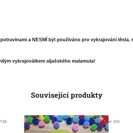
potravinami a NESMÍ být používáno pro vykrajování těsta, s
omilým vykrajovátkem aljašského malamuta!
Související produkty
7CM
Kód:
206