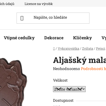
ích údajů
Licence na výrobky
Moje objednávka
Vtipné cedulky
Dekorace
Klíčenky
V
Domů
/
Vykrajovátka
/
Zvířata
/
Pejsci
Aljašský mal
Průměrné
Neohodnoceno
Podrobnosti 
hodnocení
Velikost
produktu
je
0,0
z
Dostupnost