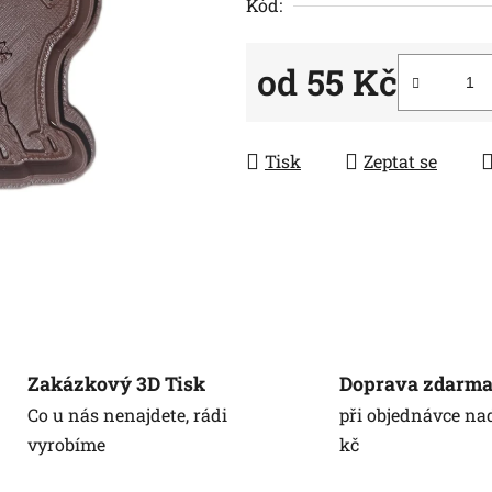
5
Kód:
hvězdiček.
od
55 Kč
Měrná cena:
Tisk
Zeptat se
Zakázkový 3D Tisk
Doprava zdarm
Co u nás nenajdete, rádi
při objednávce na
vyrobíme
kč