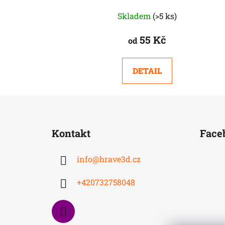
Skladem
(>5 ks)
55 Kč
od
DETAIL
Z
á
Kontakt
Face
p
a
info
@
hrave3d.cz
t
í
+420732758048