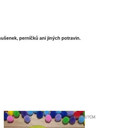
ušenek, perníčků ani jiných potravin.
Kód:
12/7CM