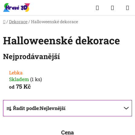
Přejít
Hledat
NÁKUP
na
obsah
KOŠÍK
Domů
/
Dekorace
/
Halloweenské dekorace
Halloweenské dekorace
Nejprodávanější
Lebka
Skladem
(1 ks)
75 Kč
od
Ř
Řadit podle:
Nejlevnější
a
z
e
Cena