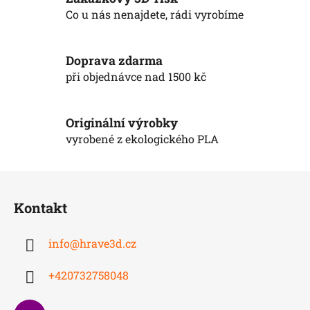
p
Co u nás nenajdete, rádi vyrobíme
r
v
k
Doprava zdarma
y
při objednávce nad 1500 kč
v
ý
p
Originální výrobky
i
vyrobené z ekologického PLA
s
u
Z
á
Kontakt
p
a
info
@
hrave3d.cz
t
í
+420732758048