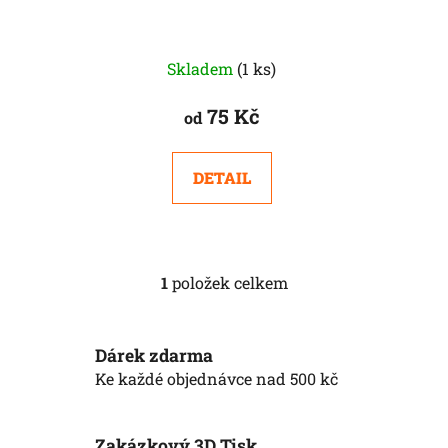
d
u
k
Skladem
(1 ks)
t
75 Kč
od
ů
DETAIL
1
položek celkem
O
v
l
Dárek zdarma
á
d
Ke každé objednávce nad 500 kč
a
c
í
Zakázkový 3D Tisk