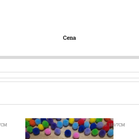
Cena
/7CM
Kód:
183/7CM