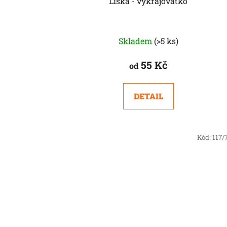
Liška - vykrajovátko
Skladem
(>5 ks)
55 Kč
od
DETAIL
Kód:
117