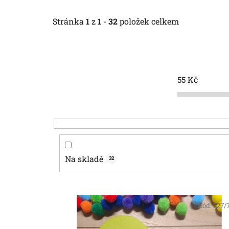
Stránka
1
z
1
-
32
položek celkem
55
Kč
Na skladě
32
V
ý
Kód:
227
p