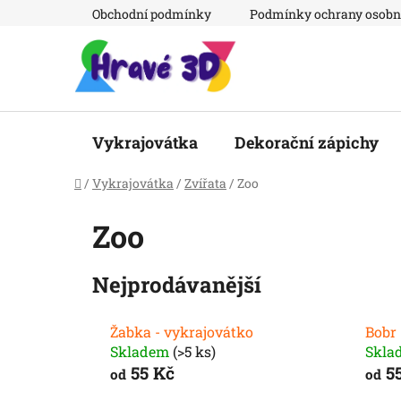
Přejít
Obchodní podmínky
Podmínky ochrany osobn
na
obsah
Vykrajovátka
Dekorační zápichy
Domů
/
Vykrajovátka
/
Zvířata
/
Zoo
Zoo
Nejprodávanější
Žabka - vykrajovátko
Bobr 
Skladem
(>5 ks)
Skla
55 Kč
55
od
od