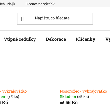
ích údajů
Licence na výrobky
Moje objednávka
Vtipné cedulky
Dekorace
Klíčenky
V
- vykrajovátko
Nosorožec - vykrajovátko
dem
(>5 ks)
Skladem
(>5 ks)
 Kč
55 Kč
od