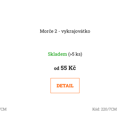
Morče 2 - vykrajovátko
Skladem
(>5 ks)
55 Kč
od
DETAIL
7CM
Kód:
220/7CM