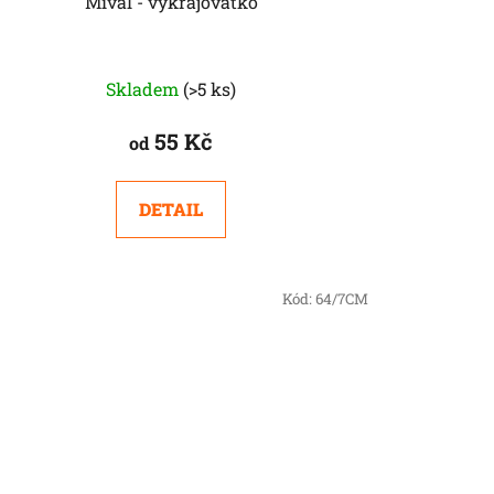
Míval - vykrajovátko
Skladem
(>5 ks)
55 Kč
od
DETAIL
Kód:
64/7CM