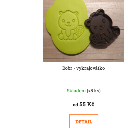
i
s
p
r
o
d
u
k
t
Bobr - vykrajovátko
ů
Skladem
(>5 ks)
55 Kč
od
DETAIL