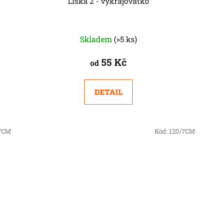
Liška 2 - vykrajovátko
Skladem
(>5 ks)
55 Kč
od
DETAIL
/7CM
Kód:
120/7CM