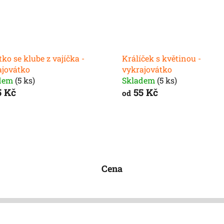
ko se klube z vajíčka -
Králíček s květinou -
ajovátko
vykrajovátko
dem
(5 ks)
Skladem
(5 ks)
 Kč
55 Kč
od
Cena