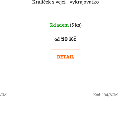
Králíček s vejci - vykrajovátko
Skladem
(5 ks)
50 Kč
od
DETAIL
/6CM
Kód:
134/6CM