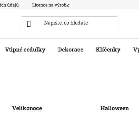
ích údajů
Licence na výrobky
Moje objednávka
Vtipné cedulky
Dekorace
Klíčenky
V
Velikonoce
Halloween