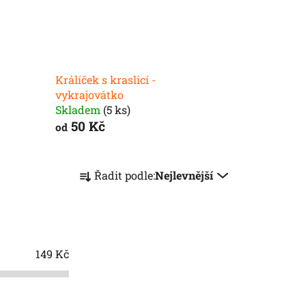
Králíček s kraslicí -
vykrajovátko
Skladem
(5 ks)
50 Kč
od
Ř
Řadit podle:
Nejlevnější
a
z
e
n
í
149
Kč
p
r