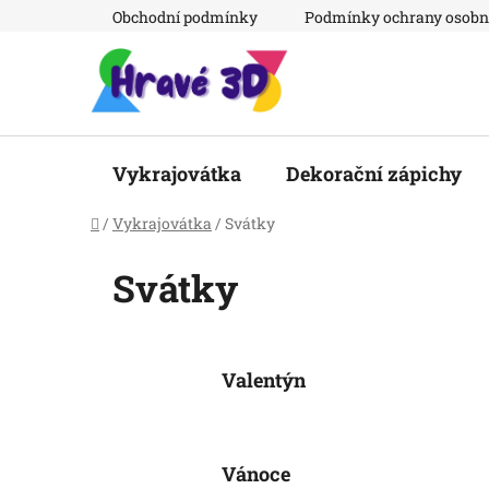
Přejít
Obchodní podmínky
Podmínky ochrany osobn
na
obsah
Vykrajovátka
Dekorační zápichy
Domů
/
Vykrajovátka
/
Svátky
Svátky
Valentýn
Vánoce