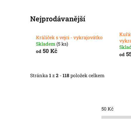
Nejprodávanější
Kuřát
Králíček s vejci - vykrajovátko
vykr
Skladem
(5 ks)
Skla
50 Kč
od
55
od
Stránka
1
z
2
-
118
položek celkem
50
Kč