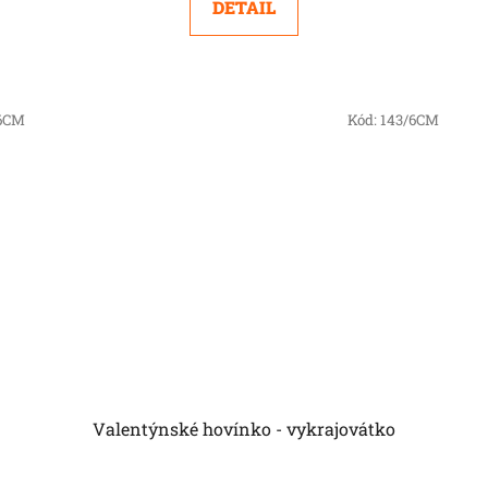
DETAIL
6CM
Kód:
143/6CM
Valentýnské hovínko - vykrajovátko