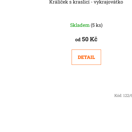
Králíček s kraslicí - vykrajovátko
ů
Skladem
(5 ks)
50 Kč
od
DETAIL
Kód:
122