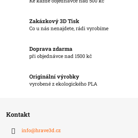
d
Ke každé objednávce nad 500 kč
a
c
í
Zakázkový 3D Tisk
p
Co u nás nenajdete, rádi vyrobíme
r
v
k
Doprava zdarma
y
při objednávce nad 1500 kč
v
ý
p
Originální výrobky
i
vyrobené z ekologického PLA
s
u
Z
á
Kontakt
p
a
info
@
hrave3d.cz
t