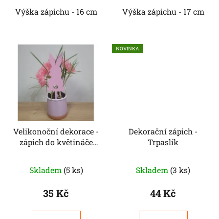
Výška zápichu - 16 cm
Výška zápichu - 17 cm
NOVINKA
Velikonoční dekorace -
Dekorační zápich -
zápich do květináče
Trpaslík
zajíček vztyčená ouška
Skladem
(5 ks)
Skladem
(3 ks)
35 Kč
44 Kč