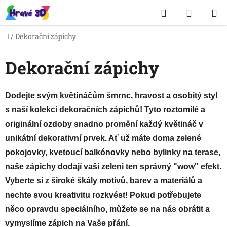
Přejít
Hledat
NÁKUP
na
obsah
KOŠÍK
Domů
/
Dekorační zápichy
Dekorační zápichy
Dodejte svým květináčům šmrnc, hravost a osobitý styl
s naší kolekcí dekoračních zápichů! Tyto roztomilé a
originální ozdoby snadno promění každý květináč v
unikátní dekorativní prvek. Ať už máte doma zelené
pokojovky, kvetoucí balkónovky nebo bylinky na terase,
naše zápichy dodají vaší zeleni ten správný "wow" efekt.
Vyberte si z široké škály motivů, barev a materiálů a
nechte svou kreativitu rozkvést! Pokud potřebujete
něco opravdu speciálního, můžete se na nás obrátit a
vymyslíme zápich na Vaše přání.