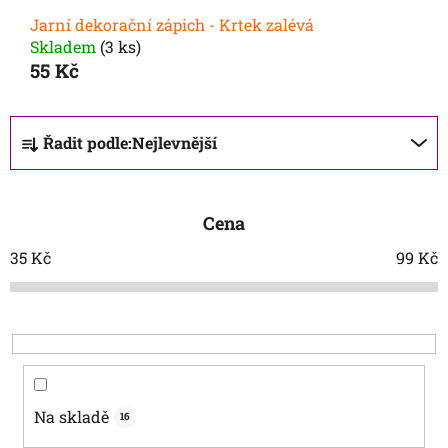
Jarní dekorační zápich - Krtek zalévá
Skladem
(3 ks)
55 Kč
Ř
Řadit podle:
Nejlevnější
a
z
e
Cena
n
í
35
Kč
99
Kč
p
r
o
d
u
k
Na skladě
16
t