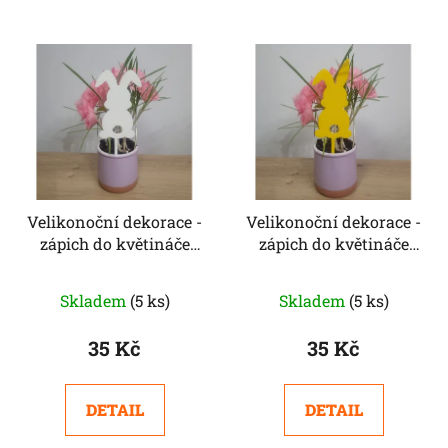
ů
V
ý
p
i
s
p
r
Velikonoční dekorace -
Velikonoční dekorace -
o
zápich do květináče
zápich do květináče
d
zajíček sklopená ouška
zajíček sklopené ouško
u
k
Skladem
(5 ks)
Skladem
(5 ks)
t
35 Kč
35 Kč
ů
DETAIL
DETAIL