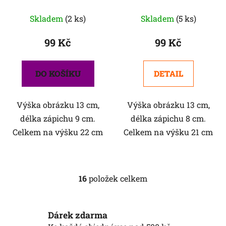
Průměrné
Skladem
(2 ks)
Skladem
(5 ks)
hodnocení
produktu
99 Kč
99 Kč
je
5,0
DO KOŠÍKU
DETAIL
z
5
Výška obrázku 13 cm,
Výška obrázku 13 cm,
hvězdiček.
délka zápichu 9 cm.
délka zápichu 8 cm.
Celkem na výšku 22 cm
Celkem na výšku 21 cm
16
položek celkem
O
v
l
Dárek zdarma
á