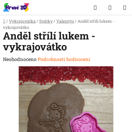
Přejít
Hledat
NÁKUP
na
obsah
KOŠÍK
Domů
/
Vykrajovátka
/
Svátky
/
Valentýn
/
Anděl střílí lukem -
vykrajovátko
Anděl střílí lukem -
vykrajovátko
Průměrné
Neohodnoceno
Podrobnosti hodnocení
hodnocení
produktu
je
0,0
z
5
hvězdiček.