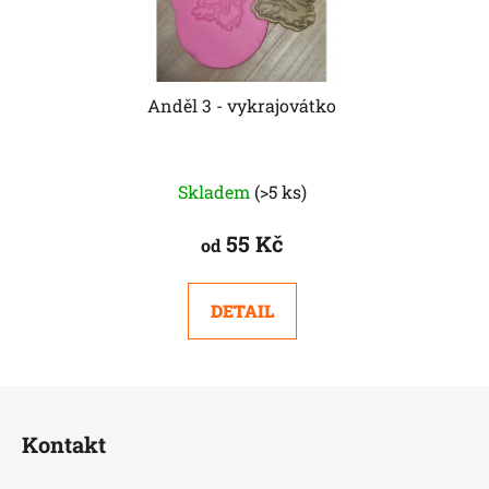
Anděl 3 - vykrajovátko
Skladem
(>5 ks)
55 Kč
od
DETAIL
Z
á
Kontakt
p
a