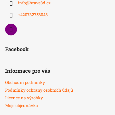
info
@
hrave3d.cz
t
í
+420732758048
Facebook
Informace pro vás
Obchodní podmínky
Podmínky ochrany osobních údajů
Licence na výrobky
Moje objednávka