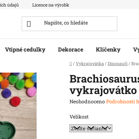
ích údajů
Licence na výrobky
Moje objednávka
Vtipné cedulky
Dekorace
Klíčenky
V
Domů
/
Vykrajovátka
/
Dinosauři
/
Bra
Brachiosaurus
vykrajovátko
Průměrné
Neohodnoceno
Podrobnosti 
hodnocení
Velikost
produktu
je
0,0