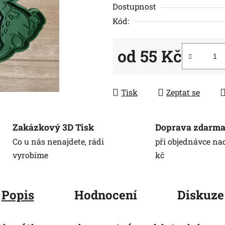
z
Dostupnost
5
Kód:
hvězdiček.
od
55 Kč
Měrná cena:
Tisk
Zeptat se
Zakázkový 3D Tisk
Doprava zdarm
Co u nás nenajdete, rádi
při objednávce na
vyrobíme
kč
Popis
Hodnocení
Diskuze