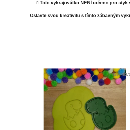
Toto vykrajovátko NENÍ určeno pro styk s
Oslavte svou kreativitu s tímto zábavným vyk
Kód:
153