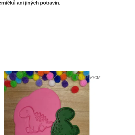
rníčků ani jiných potravin.
Kód:
156/7CM