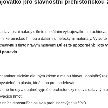
ajovátko pro slavnostní prehistorickou 
i a slavnostní nálady s tímto unikátním vykrajovátkem brachiosaur
, keramickou hlínou a dalšími uměleckými materiály. Vytvořte s
eativitu s tímto hravým motivem!
Důležité upozornění: Toto v
 potravin.
 charakteristickým dlouhým krkem a malou hlavou, doplněný roz
vatelného plastu, ideálního pro modelování.
lené hmoty a opatrně vyjměte prehistorický motiv s oslavným 
ovacích hmot.
lastních dinosauřích oslav a prehistorických večírků.