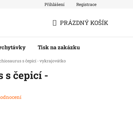
Přihlášení
Registrace
PRÁZDNÝ KOŠÍK
NÁKUPNÍ
KOŠÍK
ychytávky
Tisk na zakázku
chiosaurus s čepicí - vykrajovátko
 s čepicí -
hodnocení