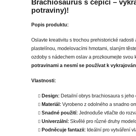
Brachiosaurus s čepicí – vykr
potraviny)!
Popis produktu:
Oslavte kreativitu s trochou prehistorické radost
plastelínou, modelovacími hmotami, slaným těstem
ozdoby s nádechem oslav a prozkoumejte svou kr
potravinami a nesmí se používat k vykrajování
Vlastnosti:
Design:
Detailní obrys brachiosaura s jeho
Materiál:
Vyrobeno z odolného a snadno omy
Snadné použití:
Jednoduše vtlačte do rozvá
Univerzální:
Skvělé pro různé druhy model
Podněcuje fantazii:
Ideální pro vytváření v