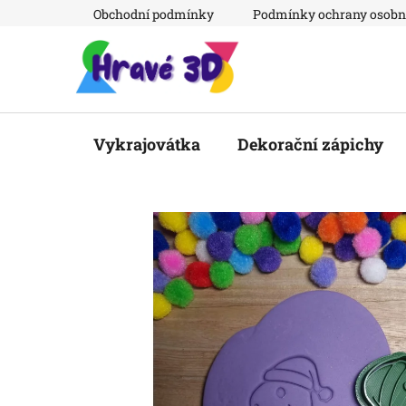
Přejít
Obchodní podmínky
Podmínky ochrany osobn
na
obsah
Vykrajovátka
Dekorační zápichy