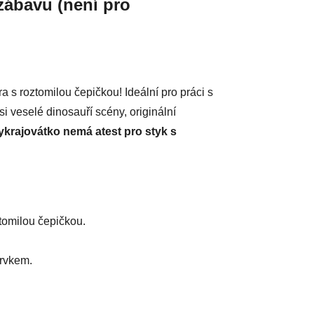
zábavu (není pro
a s roztomilou čepičkou! Ideální pro práci s
i veselé dinosauří scény, originální
ykrajovátko nemá atest pro styk s
tomilou čepičkou.
prvkem.