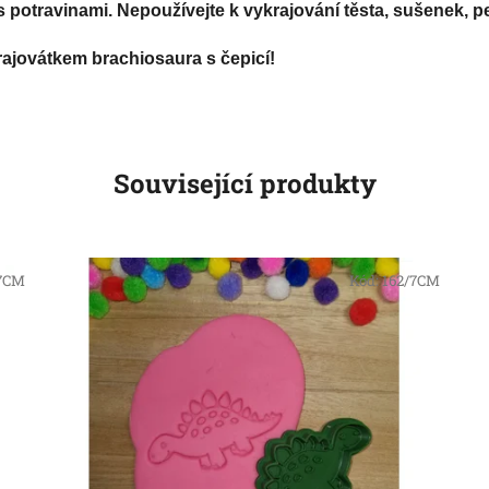
 potravinami. Nepoužívejte k vykrajování těsta, sušenek, pe
rajovátkem brachiosaura s čepicí!
Související produkty
/7CM
Kód:
162/7CM