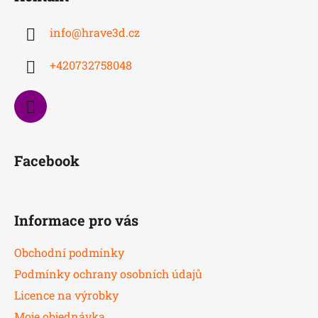
p
a
info
@
hrave3d.cz
t
í
+420732758048
Facebook
Informace pro vás
Obchodní podmínky
Podmínky ochrany osobních údajů
Licence na výrobky
Moje objednávka