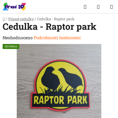
Přejít
Hledat
NÁKUP
na
obsah
KOŠÍK
Domů
/
Vtipné cedulky
/
Cedulka - Raptor park
Cedulka - Raptor park
Průměrné
Neohodnoceno
Podrobnosti hodnocení
hodnocení
NOVINKA
produktu
je
0,0
z
5
hvězdiček.