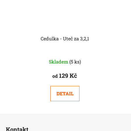
Cedulka - Uteč za 3,2,1
Skladem
(5 ks)
129 Kč
od
DETAIL
Z
á
Kontakt