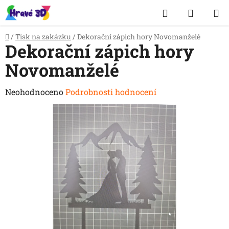
Přejít
Hledat
NÁKUP
na
obsah
KOŠÍK
Domů
/
Tisk na zakázku
/
Dekorační zápich hory Novomanželé
Dekorační zápich hory
Novomanželé
Průměrné
Neohodnoceno
Podrobnosti hodnocení
hodnocení
produktu
je
0,0
z
5
hvězdiček.