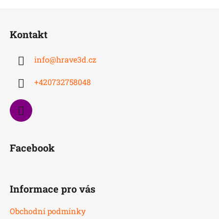
Z
á
Kontakt
p
a
info
@
hrave3d.cz
t
í
+420732758048
Facebook
Informace pro vás
Obchodní podmínky