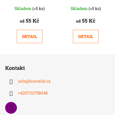
Skladem
(>5 ks)
Skladem
(>5 ks)
55 Kč
55 Kč
od
od
DETAIL
DETAIL
Z
á
Kontakt
p
a
info
@
hrave3d.cz
t
í
+420732758048