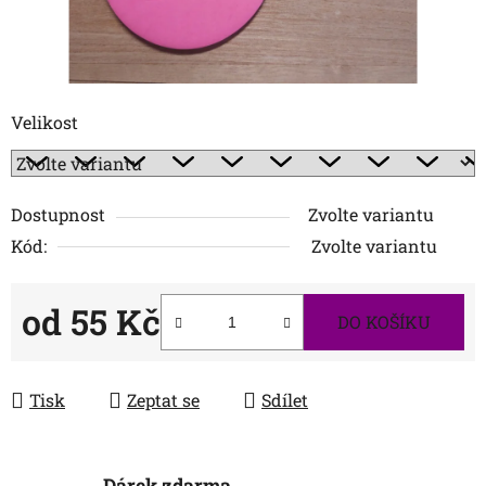
Velikost
Dostupnost
Zvolte variantu
Kód:
Zvolte variantu
od
55 Kč
DO KOŠÍKU
Měrná cena:
Tisk
Zeptat se
Sdílet
Dárek zdarma