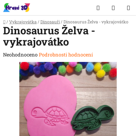
Přejít
Hledat
NÁKUP
na
obsah
KOŠÍK
Domů
/
Vykrajovátka
/
Dinosauři
/
Dinosaurus Želva - vykrajovátko
Dinosaurus Želva -
vykrajovátko
Průměrné
Neohodnoceno
Podrobnosti hodnocení
hodnocení
produktu
je
0,0
z
5
hvězdiček.