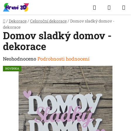
Přejít
Hledat
NÁKUP
na
obsah
KOŠÍK
Domů
/
Dekorace
/
Celoroční dekorace
/
Domov sladký domov -
dekorace
Domov sladký domov -
dekorace
Průměrné
Neohodnoceno
Podrobnosti hodnocení
hodnocení
NOVINKA
produktu
je
0,0
z
5
hvězdiček.