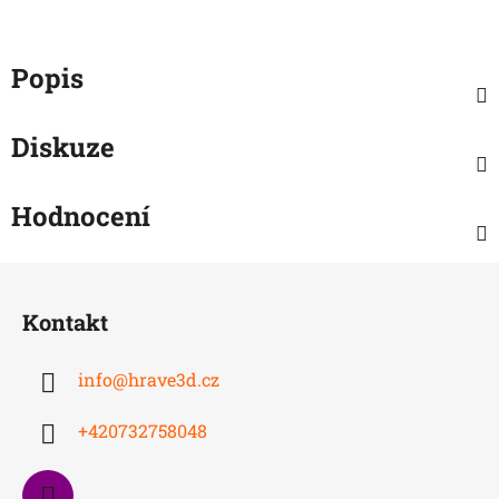
Popis
Diskuze
Hodnocení
Z
á
Kontakt
p
a
info
@
hrave3d.cz
t
í
+420732758048