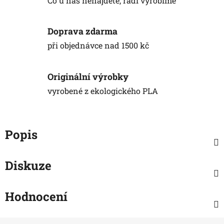
Co u nás nenajdete, rádi vyrobíme
Doprava zdarma
při objednávce nad 1500 kč
Originální výrobky
vyrobené z ekologického PLA
Popis
Diskuze
Hodnocení
Z