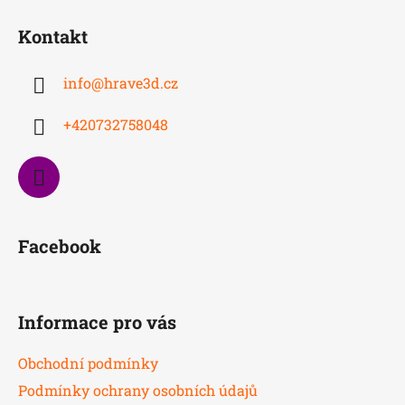
á
Kontakt
p
a
info
@
hrave3d.cz
t
í
+420732758048
Facebook
Informace pro vás
Obchodní podmínky
Podmínky ochrany osobních údajů