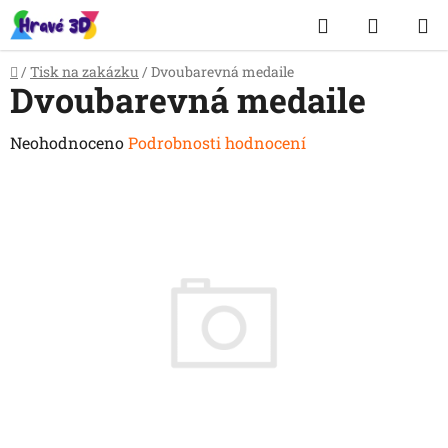
Přejít
Hledat
NÁKUP
na
obsah
KOŠÍK
Domů
/
Tisk na zakázku
/
Dvoubarevná medaile
Dvoubarevná medaile
Průměrné
Neohodnoceno
Podrobnosti hodnocení
hodnocení
produktu
je
0,0
z
5
hvězdiček.