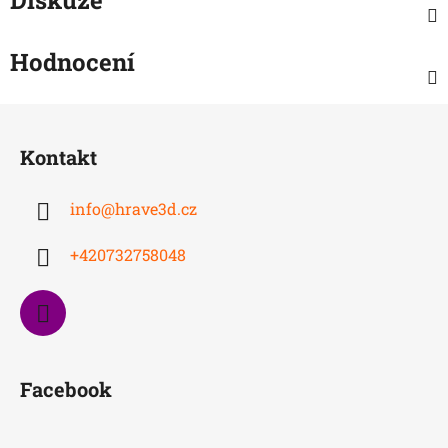
Hodnocení
Z
á
Kontakt
p
a
info
@
hrave3d.cz
t
í
+420732758048
Facebook