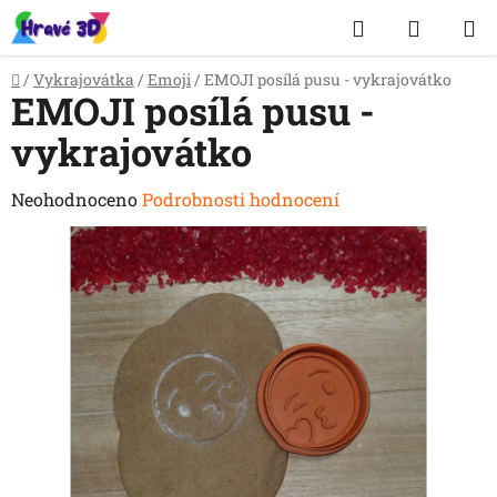
Přejít
Hledat
NÁKUP
na
obsah
KOŠÍK
Domů
/
Vykrajovátka
/
Emoji
/
EMOJI posílá pusu - vykrajovátko
EMOJI posílá pusu -
vykrajovátko
Průměrné
Neohodnoceno
Podrobnosti hodnocení
hodnocení
produktu
je
0,0
z
5
hvězdiček.