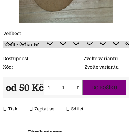
Velikost
Dostupnost
Zvolte variantu
Kód:
Zvolte variantu
od
50 Kč
DO KOŠÍKU
Měrná cena:
Tisk
Zeptat se
Sdílet
Dárek zdarma