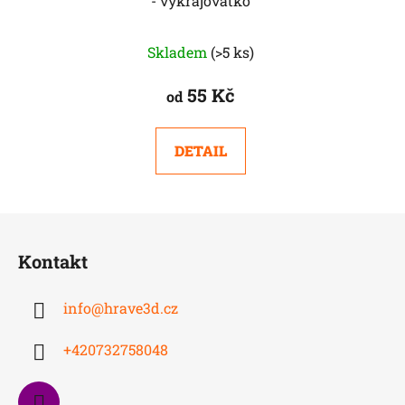
- vykrajovátko
Skladem
(>5 ks)
55 Kč
od
DETAIL
Z
á
Kontakt
p
a
info
@
hrave3d.cz
t
í
+420732758048