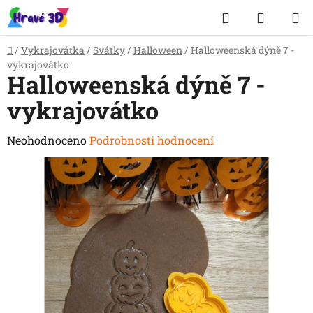
Přejít
Hledat
NÁKUP
na
obsah
KOŠÍK
Domů
/
Vykrajovátka
/
Svátky
/
Halloween
/
Halloweenská dýně 7 -
vykrajovátko
Halloweenská dýně 7 -
vykrajovátko
Průměrné
Neohodnoceno
Podrobnosti hodnocení
hodnocení
produktu
je
0,0
z
5
hvězdiček.