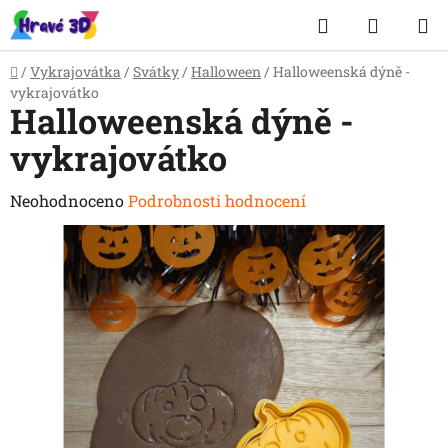
Přejít
Hledat
NÁKUP
na
obsah
KOŠÍK
Domů
/
Vykrajovátka
/
Svátky
/
Halloween
/
Halloweenská dýně -
vykrajovátko
Halloweenská dýně -
vykrajovátko
Průměrné
Neohodnoceno
Podrobnosti hodnocení
hodnocení
produktu
je
0,0
z
5
hvězdiček.