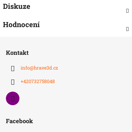
Diskuze
Hodnocení
Z
á
Kontakt
p
a
info
@
hrave3d.cz
t
í
+420732758048
Facebook