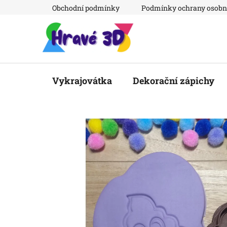
Přejít
Obchodní podmínky
Podmínky ochrany osobn
na
obsah
Vykrajovátka
Dekorační zápichy