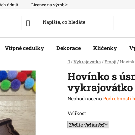
ích údajů
Licence na výrobky
Moje objednávka
Vtipné cedulky
Dekorace
Klíčenky
V
Domů
/
Vykrajovátka
/
Emoji
/
Hovínk
Hovínko s ús
vykrajovátko
Průměrné
Neohodnoceno
Podrobnosti 
hodnocení
Velikost
produktu
je
0,0