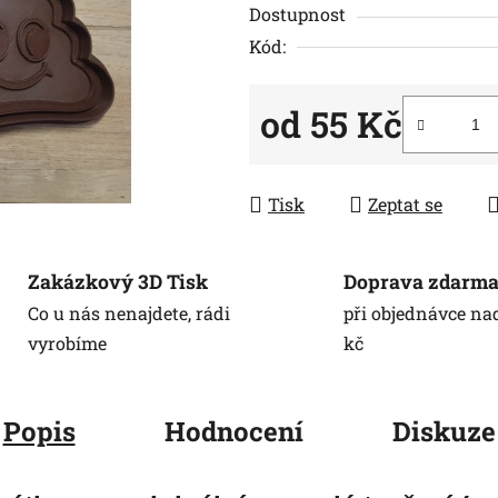
z
Dostupnost
5
Kód:
hvězdiček.
od
55 Kč
Měrná cena:
Tisk
Zeptat se
Zakázkový 3D Tisk
Doprava zdarm
Co u nás nenajdete, rádi
při objednávce na
vyrobíme
kč
Popis
Hodnocení
Diskuze