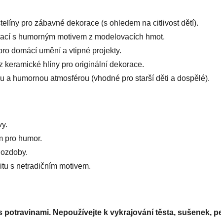
líny pro zábavné dekorace (s ohledem na citlivost dětí).
orací s humorným motivem z modelovacích hmot.
pro domácí umění a vtipné projekty.
keramické hlíny pro originální dekorace.
nou a humornou atmosférou (vhodné pro starší děti a dospělé).
vy.
m pro humor.
 ozdoby.
ivitu s netradičním motivem.
 potravinami. Nepoužívejte k vykrajování těsta, sušenek, pe