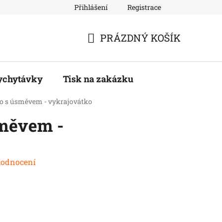
Přihlášení
Registrace
PRÁZDNÝ KOŠÍK
NÁKUPNÍ
KOŠÍK
ychytávky
Tisk na zakázku
o s úsměvem - vykrajovátko
měvem -
hodnocení