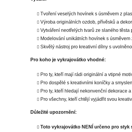
Tvoření veselých hovínek s úsměvem z plaste
Výroba originálních ozdob, přívěsků a dek
Vytváření neotřelých tvarů ze slaného těsta 
Modelování unikátních hovínek s úsměvem z 
Skvělý nástroj pro kreativní dílny s uvolně
Pro koho je vykrajovátko vhodné:
Pro ty, kteří mají rádi originální a vtipné moti
Pro dospělé s kreativními koníčky a smysle
Pro ty, kteří hledají nekonvenční dekorace a
Pro všechny, kteří chtějí vyjádřit svou kreat
Důležité upozornění:
Toto vykrajovátko NENÍ určeno pro styk s