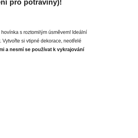
ní pro potraviny)!
aru hovínka s roztomilým úsměvem! Ideální
 Vytvořte si vtipné dekorace, neotřelé
mi a nesmí se používat k vykrajování