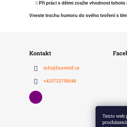
Při práci s dětmi zvažte vhodnost tohoto m
Vneste trochu humoru do svého tvoření s tí
Z
á
Kontakt
Face
p
a
info
@
hrave3d.cz
t
í
+420732758048
Tento web 
procházení