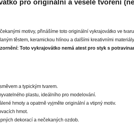
tko pro originální a veselé tvoření (ne
 nečekanými motivy, přinášíme toto originální vykrajovátko ve tv
laným těstem, keramickou hlínou a dalšími kreativními materiály.
zornění: Toto vykrajovátko nemá atest pro styk s potravina
úsměvem a typickým tvarem.
vatelného plastu, ideálního pro modelování.
lené hmoty a opatrně vyjměte originální a vtipný motiv.
ovacích hmot.
vtipných dekorací a nečekaných ozdob.