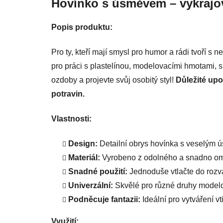
Hovínko s úsměvem – vykrajová
Popis produktu:
Pro ty, kteří mají smysl pro humor a rádi tvoří s
pro práci s plastelínou, modelovacími hmotami, s
ozdoby a projevte svůj osobitý styl!
Důležité upo
potravin.
Vlastnosti:
Design:
Detailní obrys hovínka s veselým 
Materiál:
Vyrobeno z odolného a snadno omy
Snadné použití:
Jednoduše vtlačte do rozvá
Univerzální:
Skvělé pro různé druhy model
Podněcuje fantazii:
Ideální pro vytváření 
Využití: