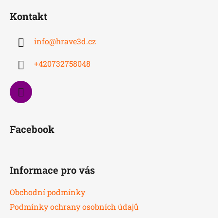
á
Kontakt
p
a
info
@
hrave3d.cz
t
í
+420732758048
Facebook
Informace pro vás
Obchodní podmínky
Podmínky ochrany osobních údajů