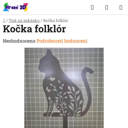
Přejít
Hledat
NÁKUP
na
obsah
KOŠÍK
Domů
/
Tisk na zakázku
/
Kočka folklór
Kočka folklór
Průměrné
Neohodnoceno
Podrobnosti hodnocení
hodnocení
produktu
je
0,0
z
5
hvězdiček.