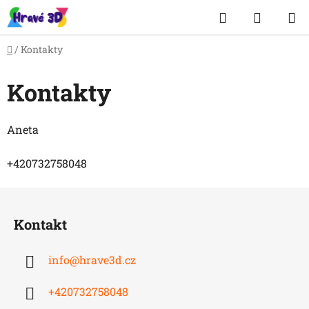
Přejít
Hledat
NÁKUP
na
obsah
KOŠÍK
Domů
/
Kontakty
Kontakty
Aneta
+420732758048
Z
á
Kontakt
p
a
info
@
hrave3d.cz
t
í
+420732758048