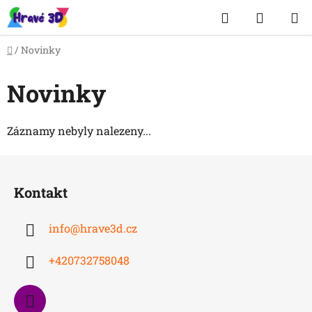
Přejít
Hledat
NÁKUP
na
obsah
KOŠÍK
Domů
/
Novinky
Novinky
Záznamy nebyly nalezeny...
Z
á
Kontakt
p
a
info
@
hrave3d.cz
t
í
+420732758048