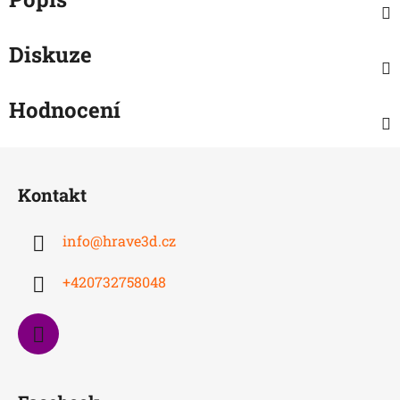
Diskuze
Hodnocení
Z
á
Kontakt
p
a
info
@
hrave3d.cz
t
í
+420732758048