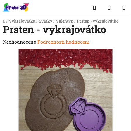
Přejít
Hledat
NÁKUP
na
obsah
KOŠÍK
Domů
/
Vykrajovátka
/
Svátky
/
Valentýn
/
Prsten - vykrajovátko
Prsten - vykrajovátko
Průměrné
Neohodnoceno
Podrobnosti hodnocení
hodnocení
produktu
je
0,0
z
5
hvězdiček.