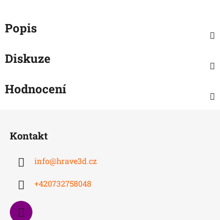
Popis
Diskuze
Hodnocení
Z
á
Kontakt
p
a
info
@
hrave3d.cz
t
í
+420732758048