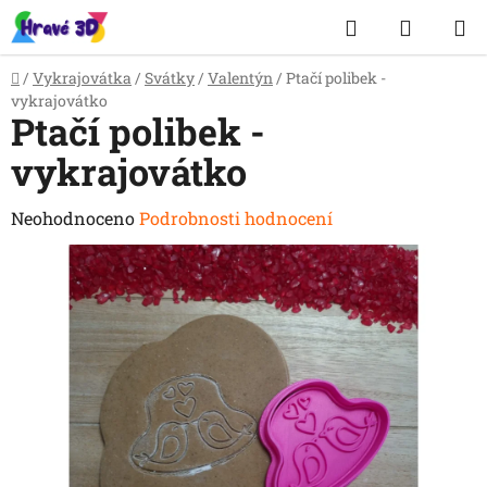
Přejít
Hledat
NÁKUP
na
obsah
KOŠÍK
Domů
/
Vykrajovátka
/
Svátky
/
Valentýn
/
Ptačí polibek -
vykrajovátko
Ptačí polibek -
vykrajovátko
Průměrné
Neohodnoceno
Podrobnosti hodnocení
hodnocení
produktu
je
0,0
z
5
hvězdiček.