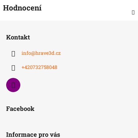
Hodnocení
Z
á
Kontakt
p
a
info
@
hrave3d.cz
t
í
+420732758048
Facebook
Informace pro vás