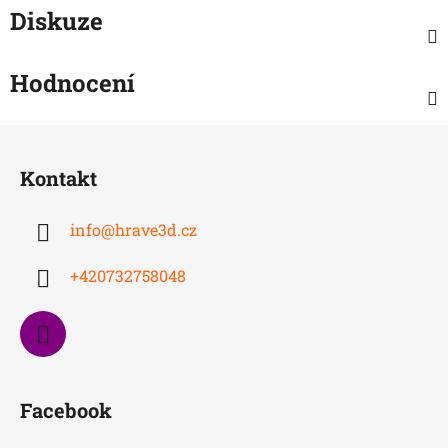
Diskuze
Hodnocení
Z
á
Kontakt
p
a
info
@
hrave3d.cz
t
í
+420732758048
Facebook