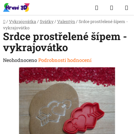
Přejít
Hledat
NÁKUP
na
obsah
KOŠÍK
Domů
/
Vykrajovátka
/
Svátky
/
Valentýn
/
Srdce prostřelené šípem -
vykrajovátko
Srdce prostřelené šípem -
vykrajovátko
Průměrné
Neohodnoceno
Podrobnosti hodnocení
hodnocení
produktu
je
0,0
z
5
hvězdiček.