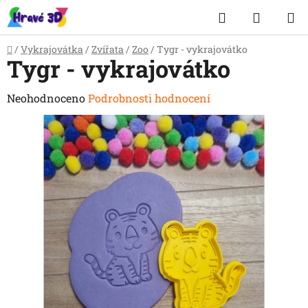
Přejít
Hledat
NÁKUP
na
obsah
KOŠÍK
Domů
/
Vykrajovátka
/
Zvířata
/
Zoo
/
Tygr - vykrajovátko
Tygr - vykrajovátko
Průměrné
Neohodnoceno
Podrobnosti hodnocení
hodnocení
produktu
je
0,0
z
5
hvězdiček.