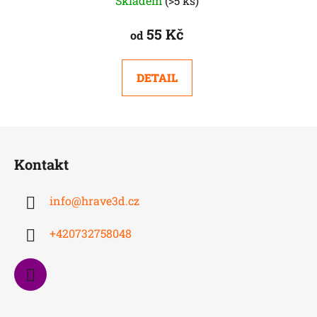
Skladem
(>5 ks)
55 Kč
od
DETAIL
Z
á
Kontakt
p
a
info
@
hrave3d.cz
t
í
+420732758048