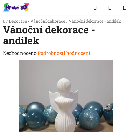
Přejít
Hledat
NÁKUP
na
obsah
KOŠÍK
Domů
/
Dekorace
/
Vánoční dekorace
/
Vánoční dekorace - andílek
Vánoční dekorace -
andílek
Průměrné
Neohodnoceno
Podrobnosti hodnocení
hodnocení
produktu
je
0,0
z
5
hvězdiček.