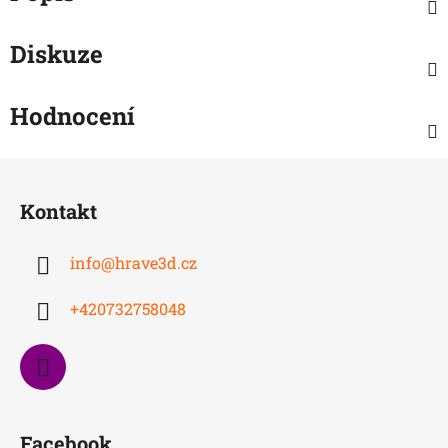
Diskuze
Hodnocení
Z
á
Kontakt
p
a
info
@
hrave3d.cz
t
í
+420732758048
Facebook