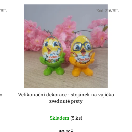
/BIL
Kód:
316/BIL
o
Velikonoční dekorace - stojánek na vajíčko
zvednuté prsty
Skladem
(5 ks)
49 Kč