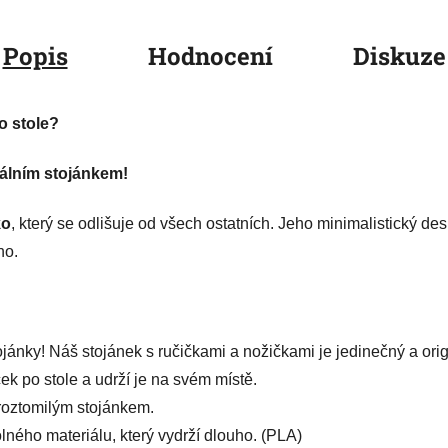
Popis
Hodnocení
Diskuze
o stole?
álním stojánkem!
ko
, který se odlišuje od všech ostatních. Jeho minimalistický d
no.
ánky! Náš stojánek s ručičkami a nožičkami je jedinečný a orig
ček po stole a udrží je na svém místě.
o roztomilým stojánkem.
lného materiálu, který vydrží dlouho. (PLA)