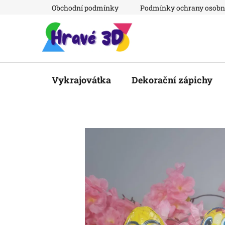
Přejít
Obchodní podmínky
Podmínky ochrany osobn
na
obsah
Vykrajovátka
Dekorační zápichy