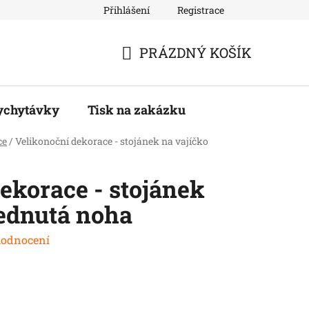
Přihlášení
Registrace
PRÁZDNÝ KOŠÍK
NÁKUPNÍ
KOŠÍK
ychytávky
Tisk na zakázku
ce
/
Velikonoční dekorace - stojánek na vajíčko
ekorace - stojánek
vednutá noha
hodnocení