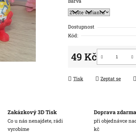
Barva
0,0
z
5
hvězdiček.
Dostupnost
Kód:
49 Kč
Měrná cena:
Tisk
Zeptat se
Zakázkový 3D Tisk
Doprava zdarm
Co u nás nenajdete, rádi
při objednávce na
vyrobíme
kč