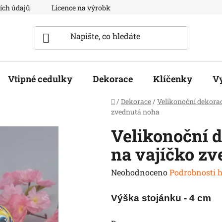
ích údajů
Licence na výrobky
Moje objednávka
Vtipné cedulky
Dekorace
Klíčenky
V
Domů
/
Dekorace
/
Velikonoční dekora
zvednutá noha
Velikonoční d
na vajíčko z
Průměrné
Neohodnoceno
Podrobnosti 
hodnocení
Výška stojánku - 4 cm
produktu
je