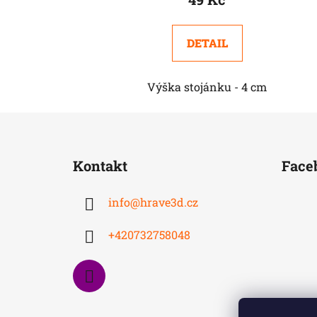
DETAIL
Výška stojánku - 4 cm
Z
á
Kontakt
Face
p
a
info
@
hrave3d.cz
t
í
+420732758048