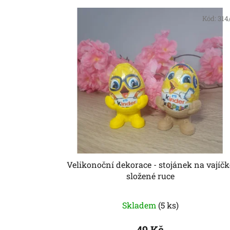
Kód:
314
Velikonoční dekorace - stojánek na vajíčk
složené ruce
Skladem
(5 ks)
49 Kč