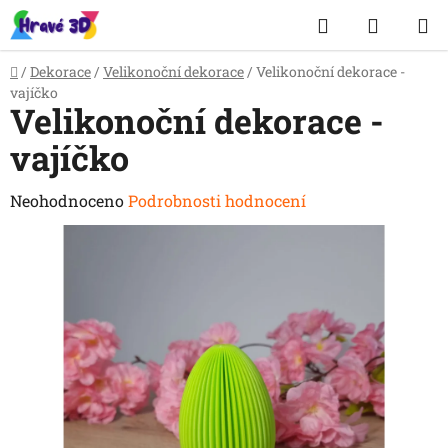
Přejít
Hledat
NÁKUP
na
obsah
KOŠÍK
Domů
/
Dekorace
/
Velikonoční dekorace
/
Velikonoční dekorace -
vajíčko
Velikonoční dekorace -
vajíčko
Průměrné
Neohodnoceno
Podrobnosti hodnocení
hodnocení
produktu
je
0,0
z
5
hvězdiček.