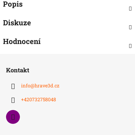
Popis
Diskuze
Hodnocení
Z
á
Kontakt
p
a
info
@
hrave3d.cz
t
í
+420732758048