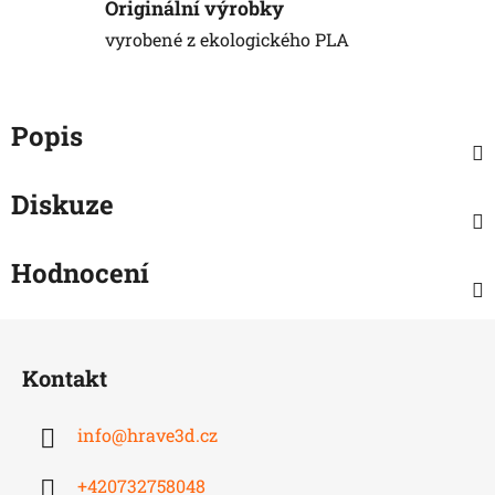
Originální výrobky
vyrobené z ekologického PLA
Popis
Diskuze
Hodnocení
Z
á
Kontakt
p
a
info
@
hrave3d.cz
t
í
+420732758048