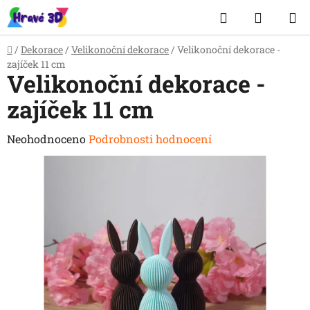
Přejít
Hledat
NÁKUP
na
obsah
KOŠÍK
Domů
/
Dekorace
/
Velikonoční dekorace
/
Velikonoční dekorace -
zajíček 11 cm
Velikonoční dekorace -
zajíček 11 cm
Průměrné
Neohodnoceno
Podrobnosti hodnocení
hodnocení
produktu
je
0,0
z
5
hvězdiček.