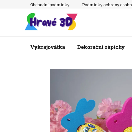
Přejít
Obchodní podmínky
Podmínky ochrany osobn
na
obsah
Vykrajovátka
Dekorační zápichy