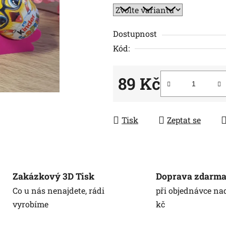
z
5
hvězdiček.
Dostupnost
Kód:
89 Kč
Měrná cena:
Tisk
Zeptat se
Zakázkový 3D Tisk
Doprava zdarm
Co u nás nenajdete, rádi
při objednávce na
vyrobíme
kč