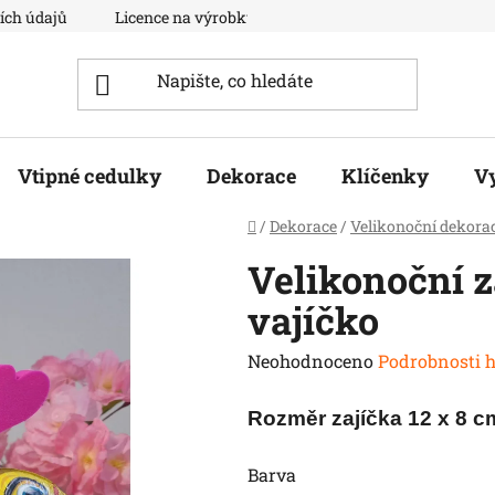
ích údajů
Licence na výrobky
Moje objednávka
Vtipné cedulky
Dekorace
Klíčenky
V
Domů
/
Dekorace
/
Velikonoční dekora
Velikonoční z
vajíčko
Průměrné
Neohodnoceno
Podrobnosti 
hodnocení
Rozměr zajíčka 12 x 8 c
produktu
je
Barva
0,0