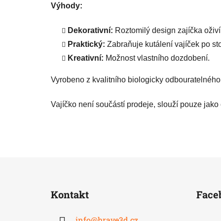
Výhody:
Dekorativní:
Roztomilý design zajíčka oživí
Praktický:
Zabraňuje kutálení vajíček po sto
Kreativní:
Možnost vlastního dozdobení.
Vyrobeno z kvalitního biologicky odbouratelného 
Vajíčko není součástí prodeje, slouží pouze jako
Z
á
Kontakt
Face
p
a
info
@
hrave3d.cz