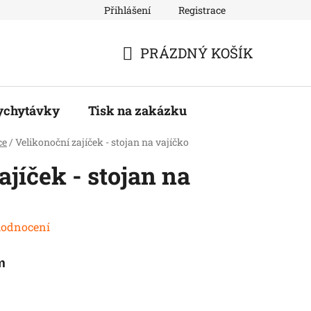
Přihlášení
Registrace
PRÁZDNÝ KOŠÍK
NÁKUPNÍ
KOŠÍK
ychytávky
Tisk na zakázku
ce
/
Velikonoční zajíček - stojan na vajíčko
ajíček - stojan na
hodnocení
m