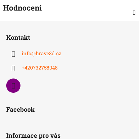
Hodnocení
Z
á
Kontakt
p
a
info
@
hrave3d.cz
t
í
+420732758048
Facebook
Informace pro vás