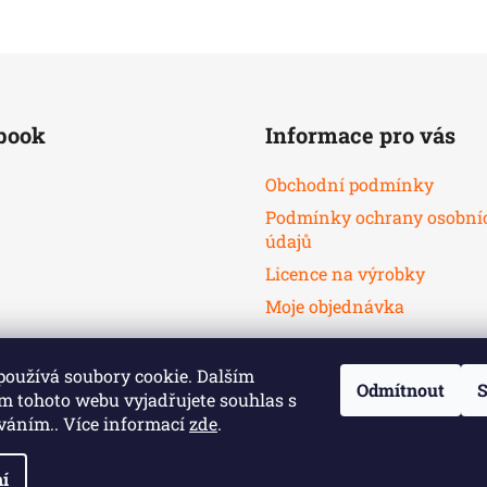
book
Informace pro vás
Obchodní podmínky
Podmínky ochrany osobní
údajů
Licence na výrobky
Moje objednávka
používá soubory cookie. Dalším
Odmítnout
S
m tohoto webu vyjadřujete souhlas s
íváním.. Více informací
zde
.
í