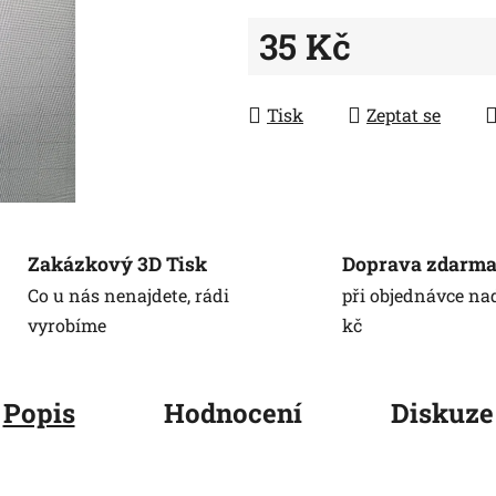
z
35 Kč
5
hvězdiček.
Měrná cena:
Tisk
Zeptat se
Zakázkový 3D Tisk
Doprava zdarm
Co u nás nenajdete, rádi
při objednávce na
vyrobíme
kč
Popis
Hodnocení
Diskuze