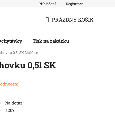
Přihlášení
Registrace
PRÁZDNÝ KOŠÍK
NÁKUPNÍ
KOŠÍK
ychytávky
Tisk na zakázku
chovku 0,5l SK Liběšice
hovku 0,5l SK
hodnocení
Na dotaz
1207