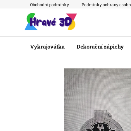
Přejít
Obchodní podmínky
Podmínky ochrany osobn
na
obsah
Vykrajovátka
Dekorační zápichy