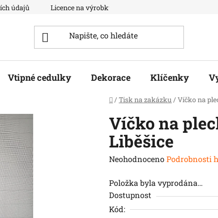
ích údajů
Licence na výrobky
Moje objednávka
Vtipné cedulky
Dekorace
Klíčenky
V
Domů
/
Tisk na zakázku
/
Víčko na ple
Víčko na plec
Liběšice
Průměrné
Neohodnoceno
Podrobnosti 
hodnocení
Položka byla vyprodána…
produktu
Dostupnost
je
Kód:
0,0