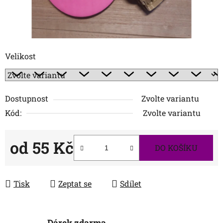
Velikost
Dostupnost
Zvolte variantu
Kód:
Zvolte variantu
od
55 Kč
DO KOŠÍKU
Měrná cena:
Tisk
Zeptat se
Sdílet
Dárek zdarma