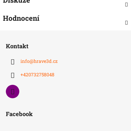
Hodnocení
Z
á
Kontakt
p
a
info
@
hrave3d.cz
t
í
+420732758048
Facebook