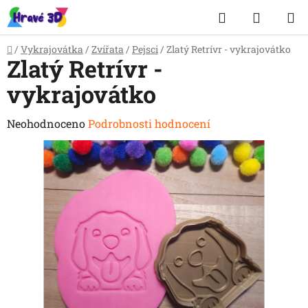
Přejít
Hledat
NÁKUP
na
obsah
KOŠÍK
Domů
/
Vykrajovátka
/
Zvířata
/
Pejsci
/
Zlatý Retrívr - vykrajovátko
Zlatý Retrívr -
vykrajovátko
Průměrné
Neohodnoceno
Podrobnosti hodnocení
hodnocení
produktu
je
0,0
z
5
hvězdiček.