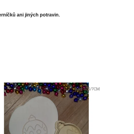
rníčků ani jiných potravin.
Kód:
175/7CM