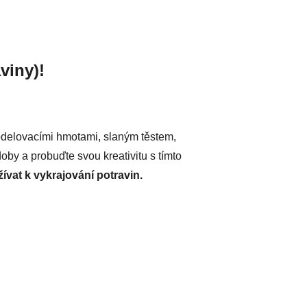
viny)!
 modelovacími hmotami, slaným těstem,
oby a probuďte svou kreativitu s tímto
ívat k vykrajování potravin.