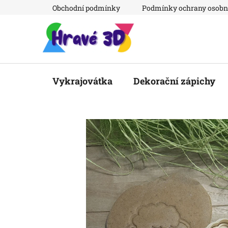
Přejít
Obchodní podmínky
Podmínky ochrany osobn
na
obsah
Vykrajovátka
Dekorační zápichy