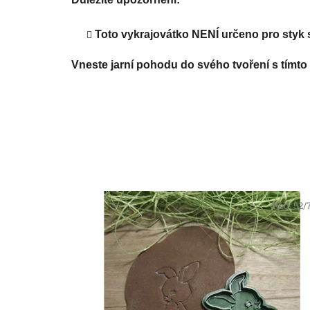
Toto vykrajovátko NENÍ určeno pro styk s
Vneste jarní pohodu do svého tvoření s tímt
Kód:
52/