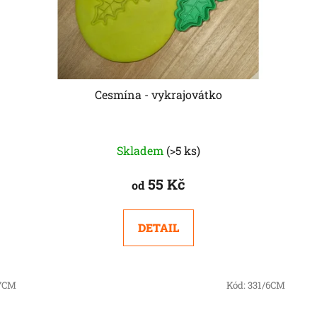
Cesmína - vykrajovátko
Skladem
(>5 ks)
55 Kč
od
DETAIL
/7CM
Kód:
331/6CM