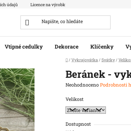
ích údajů
Licence na výrobky
Moje objednávka
Vtipné cedulky
Dekorace
Klíčenky
V
Domů
/
Vykrajovátka
/
Svátky
/
Velik
Beránek - vy
Průměrné
Neohodnoceno
Podrobnosti 
hodnocení
Velikost
produktu
je
0,0
z
Dostupnost