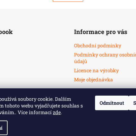
book
Informace pro vás
Obchodní podmínky
Podmínky ochrany osobní
údajů
Licence na výrobky
Moje objednávka
používá soubory cookie. Dalším
Odmítnout
S
m tohoto webu vyjadřujete souhlas s
íváním.. Více informací
zde
.
í
razena.