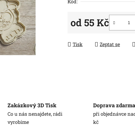
5
Kód:
hvězdiček.
od
55 Kč
Měrná cena:
Tisk
Zeptat se
Zakázkový 3D Tisk
Doprava zdarm
Co u nás nenajdete, rádi
při objednávce na
vyrobíme
kč