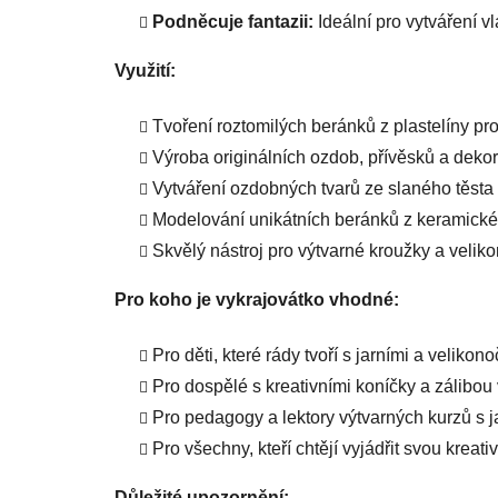
Podněcuje fantazii:
Ideální pro vytváření v
Využití:
Tvoření roztomilých beránků z plastelíny pro
Výroba originálních ozdob, přívěsků a dekor
Vytváření ozdobných tvarů ze slaného těsta 
Modelování unikátních beránků z keramické 
Skvělý nástroj pro výtvarné kroužky a veliko
Pro koho je vykrajovátko vhodné:
Pro děti, které rády tvoří s jarními a velikon
Pro dospělé s kreativními koníčky a zálibou 
Pro pedagogy a lektory výtvarných kurzů s j
Pro všechny, kteří chtějí vyjádřit svou kreat
Důležité upozornění: