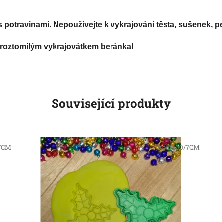
 potravinami. Nepoužívejte k vykrajování těsta, sušenek, pe
o roztomilým vykrajovátkem beránka!
Související produkty
7CM
Kód:
100/7CM