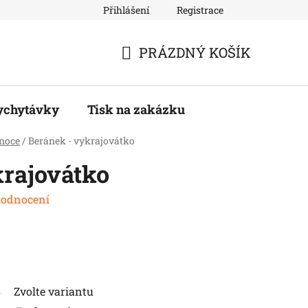
Přihlášení
Registrace
PRÁZDNÝ KOŠÍK
NÁKUPNÍ
KOŠÍK
ychytávky
Tisk na zakázku
onoce
/
Beránek - vykrajovátko
krajovátko
hodnocení
Zvolte variantu