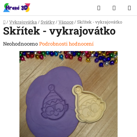
Přejít
Hledat
NÁKUP
na
obsah
KOŠÍK
Domů
/
Vykrajovátka
/
Svátky
/
Vánoce
/
Skřítek - vykrajovátko
Skřítek - vykrajovátko
Průměrné
Neohodnoceno
Podrobnosti hodnocení
hodnocení
produktu
je
0,0
z
5
hvězdiček.