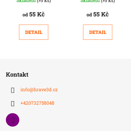
Skladem
(>5 ks)
Skladem
(>5 ks)
55 Kč
55 Kč
od
od
DETAIL
DETAIL
Z
á
Kontakt
p
a
info
@
hrave3d.cz
t
í
+420732758048