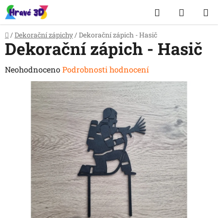
Přejít
Hledat
NÁKUP
na
obsah
KOŠÍK
Domů
/
Dekorační zápichy
/
Dekorační zápich - Hasič
Dekorační zápich - Hasič
Průměrné
Neohodnoceno
Podrobnosti hodnocení
hodnocení
produktu
je
0,0
z
5
hvězdiček.