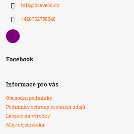
a
info
@
hrave3d.cz
t
í
+420732758048
Facebook
Informace pro vás
Obchodní podmínky
Podmínky ochrany osobních údajů
Licence na výrobky
Moje objednávka