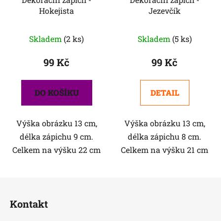
Hokejista
Jezevčík
Průměrné
Skladem
(2 ks)
Skladem
(5 ks)
hodnocení
produktu
99 Kč
99 Kč
je
5,0
DO KOŠÍKU
DETAIL
z
5
Výška obrázku 13 cm,
Výška obrázku 13 cm,
hvězdiček.
délka zápichu 9 cm.
délka zápichu 8 cm.
Celkem na výšku 22 cm
Celkem na výšku 21 cm
Z
á
Kontakt
p