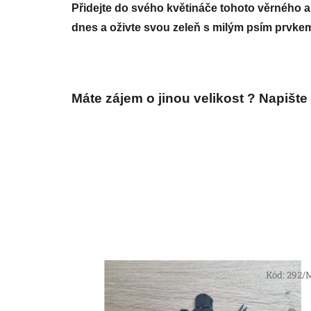
Přidejte do svého květináče tohoto věrného a
dnes a oživte svou zeleň s milým psím prvke
Máte zájem o jinou velikost ? Napišt
Kód:
292/