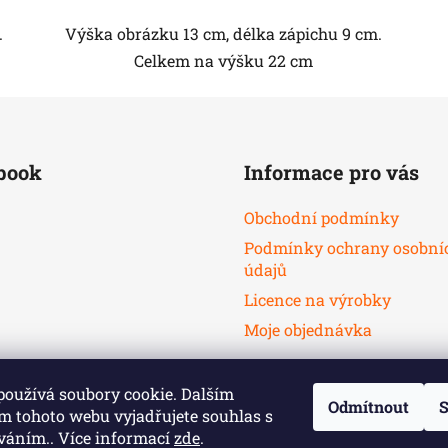
.
Výška obrázku 13 cm, délka zápichu 9 cm.
Celkem na výšku 22 cm
book
Informace pro vás
Obchodní podmínky
Podmínky ochrany osobní
údajů
Licence na výrobky
Moje objednávka
používá soubory cookie. Dalším
Odmítnout
S
m tohoto webu vyjadřujete souhlas s
íváním.. Více informací
zde
.