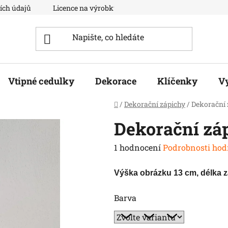
ích údajů
Licence na výrobky
Moje objednávka
Vtipné cedulky
Dekorace
Klíčenky
V
Domů
/
Dekorační zápichy
/
Dekorační 
Dekorační záp
Průměrné
1 hodnocení
Podrobnosti hod
hodnocení
Výška obrázku 13 cm, délka 
produktu
je
Barva
5,0
z