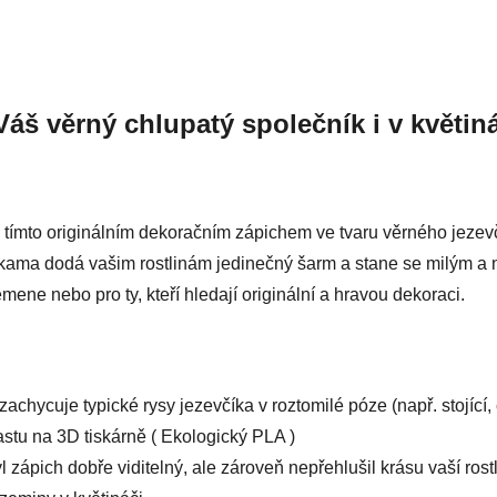
Váš věrný chlupatý společník i v květiná
s tímto originálním dekoračním zápichem ve tvaru věrného jezev
žkama dodá vašim rostlinám jedinečný šarm a stane se milým a
mene nebo pro ty, kteří hledají originální a hravou dekoraci.
achycuje typické rysy jezevčíka v roztomilé póze (např. stojící, 
stu na 3D tiskárně ( Ekologický PLA )
 zápich dobře viditelný, ale zároveň nepřehlušil krásu vaší rostl