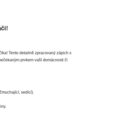
či!
číka! Tento detailně zpracovaný zápich s
 nečekaným prvkem vaší domácnosti či
čmuchající, sedící).
iny.