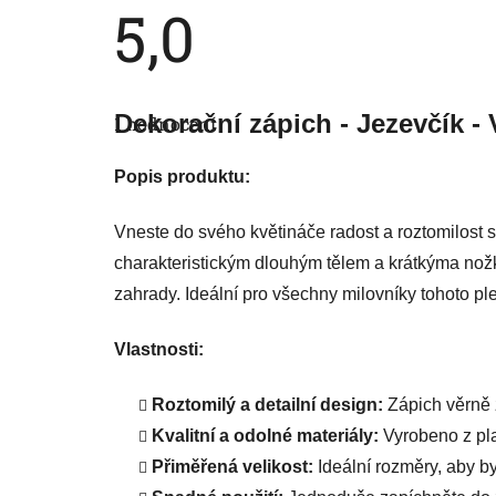
5,0
Průměrné
hodnocení
Dekorační zápich - Jezevčík - 
1 hodnocení
produktu
je
5,0
Popis produktu:
z
5
hvězdiček.
Vneste do svého květináče radost a roztomilost 
charakteristickým dlouhým tělem a krátkýma no
zahrady. Ideální pro všechny milovníky tohoto ple
Vlastnosti:
Roztomilý a detailní design:
Zápich věrně z
Kvalitní a odolné materiály:
Vyrobeno z pla
Přiměřená velikost:
Ideální rozměry, aby byl