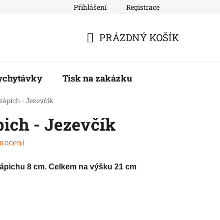
Přihlášení
Registrace
PRÁZDNÝ KOŠÍK
NÁKUPNÍ
KOŠÍK
ychytávky
Tisk na zakázku
zápich - Jezevčík
ich - Jezevčík
nocení
zápichu 8 cm. Celkem na výšku 21 cm