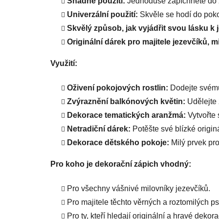
Snadné použití:
Jednoduše zapíchněte do z
Univerzální použití:
Skvěle se hodí do pokoj
Skvělý způsob, jak vyjádřit svou lásku k
Originální dárek pro majitele jezevčíků, m
Využití:
Oživení pokojových rostlin:
Dodejte svému 
Zvýraznění balkónových květin:
Udělejte 
Dekorace tematických aranžmá:
Vytvořte 
Netradiční dárek:
Potěšte své blízké origi
Dekorace dětského pokoje:
Milý prvek pro
Pro koho je dekorační zápich vhodný:
Pro všechny vášnivé milovníky jezevčíků.
Pro majitele těchto věrných a roztomilých ps
Pro ty, kteří hledají originální a hravé dekor