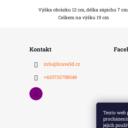
Výška obrázku 12 cm, délka zápichu 7 cm
Celkem na výšku 19 cm
Z
á
Kontakt
Face
p
a
info
@
hrave3d.cz
t
í
+420732758048
Tento web 
procházení
jejich použ