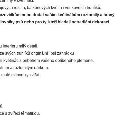
eminy v květináči.
ových rostlin, balkónových květin i venkovních truhlíků.
 jezevčíkům nebo dodat vašim květináčům roztomilý a hravý
ilovníky psů nebo pro ty, kteří hledají netradiční dekoraci.
interiéru milý detail.
ze svých truhlíků originální "psí zahrádku".
si květináč s příběhem vašeho oblíbeného plemene.
nálním a roztomilým dárkem.
 malé milovníky zvířat.
ů.
ace s zvířecí tématikou.