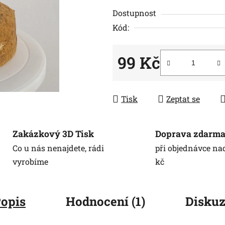
5
Dostupnost
hvězdiček.
Kód:
99 Kč
Měrná cena:
Tisk
Zeptat se
Zakázkový 3D Tisk
Doprava zdarm
Co u nás nenajdete, rádi
při objednávce na
vyrobíme
kč
opis
Hodnocení (1)
Disku