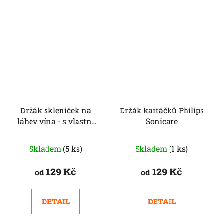
Držák skleniček na
Držák kartáčků Philips
láhev vína - s vlastní
Sonicare
textem nebo jménem
Průměrné
Skladem
(5 ks)
Skladem
(1 ks)
hodnocení
produktu
129 Kč
129 Kč
od
od
je
5,0
DETAIL
DETAIL
z