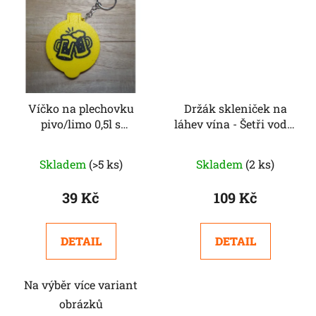
Víčko na plechovku
Držák skleniček na
pivo/limo 0,5l s
láhev vína - Šetři vodu,
obrázkem
pij víno
Skladem
(>5 ks)
Skladem
(2 ks)
39 Kč
109 Kč
DETAIL
DETAIL
Na výběr více variant
obrázků