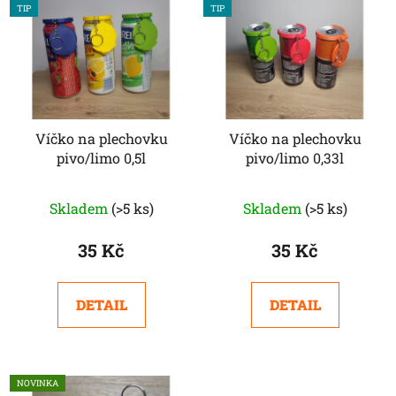
TIP
TIP
Víčko na plechovku
Víčko na plechovku
pivo/limo 0,5l
pivo/limo 0,33l
Průměrné
Skladem
(>5 ks)
Skladem
(>5 ks)
hodnocení
produktu
35 Kč
35 Kč
je
4,8
DETAIL
DETAIL
z
5
hvězdiček.
NOVINKA