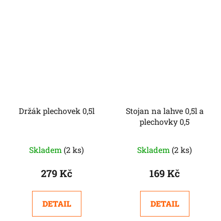
5
hvězdiček.
Držák plechovek 0,5l
Stojan na lahve 0,5l a
plechovky 0,5
Skladem
(2 ks)
Skladem
(2 ks)
279 Kč
169 Kč
DETAIL
DETAIL