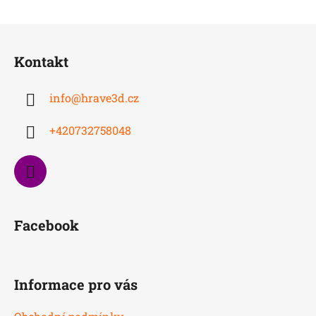
Z
á
Kontakt
p
a
info
@
hrave3d.cz
t
í
+420732758048
Facebook
Informace pro vás