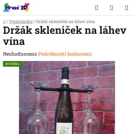
Přejít
Hledat
NÁKUP
na
obsah
KOŠÍK
Domů
/
Vychytávky
/
Držák skleniček na láhev vína
Držák skleniček na láhev
vína
Průměrné
Neohodnoceno
Podrobnosti hodnocení
hodnocení
NOVINKA
produktu
je
0,0
z
5
hvězdiček.